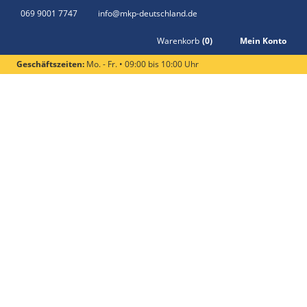
069 9001 7747
info@mkp-deutschland.de
Warenkorb
(
0
)
Mein Konto
Geschäftszeiten:
Mo. - Fr. • 09:00 bis 10:00 Uhr