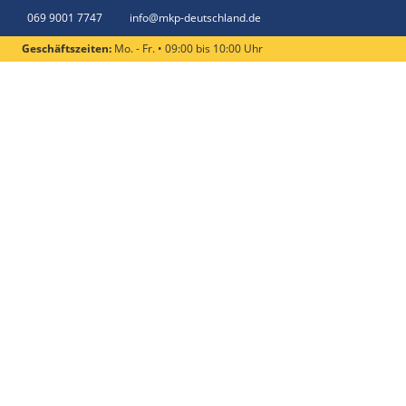
069 9001 7747
info@mkp-deutschland.de
Geschäftszeiten:
Mo. - Fr. • 09:00 bis 10:00 Uhr